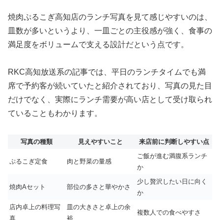
焼肉ぷるこぎ高知店のランチ写真を見て感じやすいのは、
皿数が多いというより、一皿ごとの主役感が強く、食事の
満足度をボリュームで支える設計だという点です。
RKC高知放送系の記事では、平日のランチタイムでも満
席で予約客が続いていたと紹介されており、写真の見た目
だけでなく、実際にランチ需要が高い店として受け取られ
ていることもわかります。
写真の種類
見えやすいこと
来店前に判断しやすい点
ご飯が進む満腹系ランチ
ぷるこぎ定食
肉と野菜の量感
か
少し贅沢したい日に向く
焼肉Aセット
部位の多さと華やかさ
か
店内卓上の料理写
皿の大きさと卓上の余
複数人での食べやすさ
真
裕