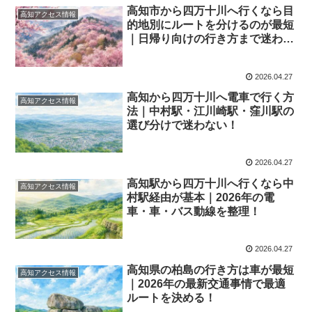
高知市から四万十川へ行くなら目
高知アクセス情報
的地別にルートを分けるのが最短
｜日帰り向けの行き方まで迷わな
い！
2026.04.27
高知から四万十川へ電車で行く方
高知アクセス情報
法｜中村駅・江川崎駅・窪川駅の
選び分けで迷わない！
2026.04.27
高知駅から四万十川へ行くなら中
高知アクセス情報
村駅経由が基本｜2026年の電
車・車・バス動線を整理！
2026.04.27
高知県の柏島の行き方は車が最短
高知アクセス情報
｜2026年の最新交通事情で最適
ルートを決める！