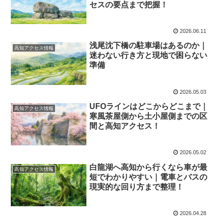
セスの要点まで把握！
2026.06.11
浅尾沈下橋の駐車場はあるのか｜
高知アクセス情報
迷わない行き方と現地で困らない
準備
2026.05.03
UFOラインはどこからどこまで｜
高知アクセス情報
寒風茶屋側から土小屋側までの区
間と高知アクセス！
2026.05.02
白龍湖へ高知から行くなら車が最
高知アクセス情報
短でわかりやすい｜電車とバスの
現実的な回り方まで整理！
2026.04.28