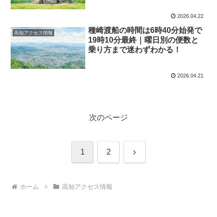
2026.04.22
種崎渡船の時間は6時40分始発で
高知アクセス情報
19時10分最終｜曜日別の便数と
乗り方まで迷わずわかる！
2026.04.21
次のページ
次
1
2
へ
ホーム
高知アクセス情報