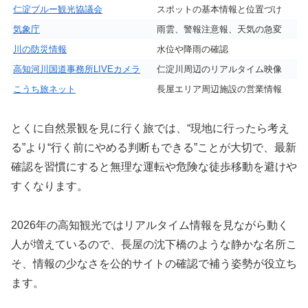
仁淀ブルー観光協議会
スポットの基本情報と位置づけ
気象庁
雨雲、警報注意報、天気の急変
川の防災情報
水位や降雨の確認
高知河川国道事務所LIVEカメラ
仁淀川周辺のリアルタイム映像
こうち旅ネット
長屋エリア周辺施設の営業情報
とくに自然景観を見に行く旅では、“現地に行ったら考え
る”より“行く前にやめる判断もできる”ことが大切で、最新
確認を習慣にすると無理な運転や危険な徒歩移動を避けや
すくなります。
2026年の高知観光ではリアルタイム情報を見ながら動く
人が増えているので、長屋の沈下橋のような静かな名所こ
そ、情報の少なさを公的サイトの確認で補う姿勢が役立ち
ます。