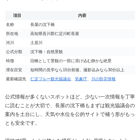
項目
内容
名称
長屋の沈下橋
所在地
高知県吾川郡仁淀川町長屋
河川
土居川
公式分類
沈下橋・自然景観
特徴
旧橋として景観の一部に溶け込む静かな絶景
滞在目安
短時間の見学なら15分前後、撮影込みなら30分以上
最新確認先
仁淀ブルー観光協議会
、
気象庁
、
川の防災情報
公式情報が多くないスポットほど、少ない一次情報を丁寧
に読むことが大切で、長屋の沈下橋もまずは観光協議会の
案内を土台にし、天気や水位を公的サイトで補う形がもっ
とも安全です。