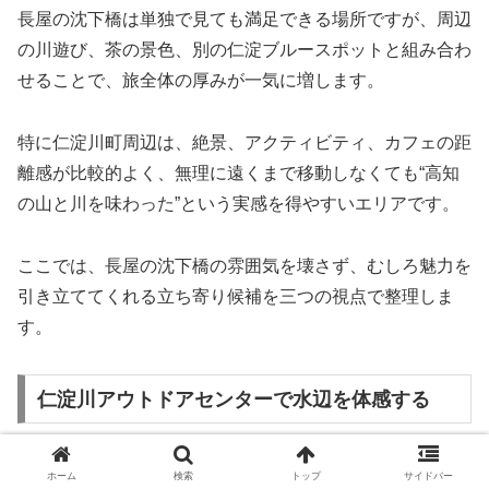
長屋の沈下橋は単独で見ても満足できる場所ですが、周辺
の川遊び、茶の景色、別の仁淀ブルースポットと組み合わ
せることで、旅全体の厚みが一気に増します。
特に仁淀川町周辺は、絶景、アクティビティ、カフェの距
離感が比較的よく、無理に遠くまで移動しなくても“高知
の山と川を味わった”という実感を得やすいエリアです。
ここでは、長屋の沈下橋の雰囲気を壊さず、むしろ魅力を
引き立ててくれる立ち寄り候補を三つの視点で整理しま
す。
仁淀川アウトドアセンターで水辺を体感する
長屋の沈下橋を“見る景色”として楽しんだあとに、同じ長
ホーム
検索
トップ
サイドバー