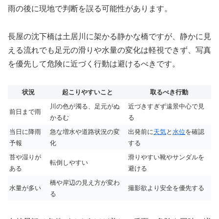
雨の後に現地で判断を誤る可能性があります。
長屋の沈下橋は土居川に架かる静かな橋ですが、静かに見
える流れでも足元の滑りや水量の変化は軽視できず、写真
を優先して危険に近づく行動は避けるべきです。
状況
起こりやすいこと
取るべき行動
川の色が濁る、足元がぬ
近づきすぎず遠景中心で見
前日まで雨
かるむ
る
当日に降雨
急な増水や道路状況の変
出発前に
天気
と
水位
を確認
予報
化
する
苔や湿りが
滑りやすい靴やサンダルを
転倒しやすい
ある
避ける
橋や岸辺の見え方が変わ
水量が多い
撮影欲より安全を優先する
る