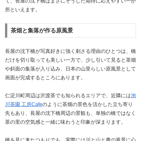
て、長屋の沈下橋はまさにそうした期待に応えやすい一か
所といえます。
茶畑と集落が作る原風景
長屋の沈下橋が写真好きに強く刺さる理由のひとつは、橋
だけを切り取っても美しい一方で、少し引いて見ると茶畑
や斜面の集落が入り込み、日本の山里らしい原風景として
画面が完成するところにあります。
仁淀川町周辺は沢渡茶でも知られるエリアで、近隣には
池
川茶園 工房Cafe
のように茶畑の景色を活かした立ち寄り
先もあり、長屋の沈下橋周辺の景観も、単独の橋ではなく
茶の里の空気感と一緒に味わうと印象が深まります。
橋を見に来たつもりでも、実際には川と山と農の風景に心