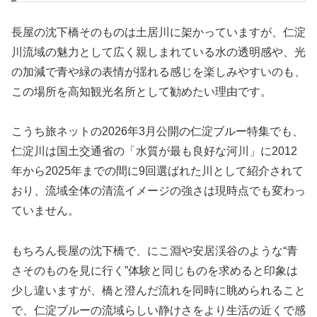
長屋の沈下橋そのものは土居川に架かっていますが、仁淀
川流域の魅力として広く親しまれている水の透明感や、光
の加減で青や緑の表情が揺れる感じを楽しみやすいのも、
この場所を高知観光名所として勧めたい理由です。
こうち旅ネットの2026年3月公開の仁淀ブルー特集でも、
仁淀川は国土交通省の「水質が最も良好な河川」に2012
年から2025年までの間に9回選ばれた川として紹介されて
おり、流域全体の清流イメージの強さは現時点でも変わっ
ていません。
もちろん長屋の沈下橋で、にこ淵や安居渓谷のような“青
さそのものを見に行く”体験と同じものを求めると印象は
少し違いますが、橋と澄んだ流れを同時に眺められること
で、仁淀ブルーの流域らしい静けさをより生活の近くで感