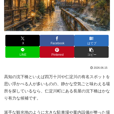
X
Facebook
はてブ
LINE
Pinterest
コピー
2026.06.15
高知の沈下橋といえば四万十川や仁淀川の有名スポットを
思い浮かべる人が多いものの、静かな空気ごと味わえる場
所を探しているなら、仁淀川町にある長屋の沈下橋はかな
り有力な候補です。
派手な観光地のように大きな駐車場や案内設備が整った場