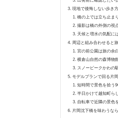
現地で後悔しない歩き
橋の上では立ち止ま
撮影は橋の外側の視
天候と増水の気配に
周辺と組み合わせると
宮の前公園は旅の余
横倉山自然の森博物
スノーピークかわの
モデルプランで回る片
短時間で景色を拾う9
半日かけて越知町ら
自転車で近隣の景色
片岡沈下橋を味わうな