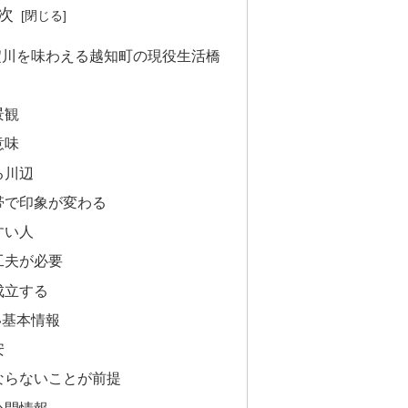
次
淀川を味わえる越知町の現役生活橋
景観
意味
る川辺
帯で印象が変わる
すい人
工夫が必要
成立する
い基本情報
安
ならないことが前提
公開情報