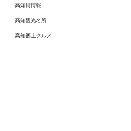
高知街情報
高知観光名所
高知郷土グルメ