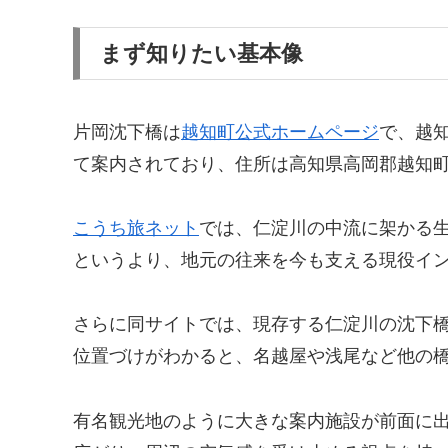
まず知りたい基本像
片岡沈下橋は
越知町公式ホームページ
で、越知
て案内されており、住所は高知県高岡郡越知
こうち旅ネット
では、仁淀川の中流に架かる
というより、地元の往来を今も支える現役イ
さらに同サイトでは、現存する仁淀川の沈下
位置づけがわかると、名越屋や浅尾など他の
有名観光地のように大きな案内施設が前面に