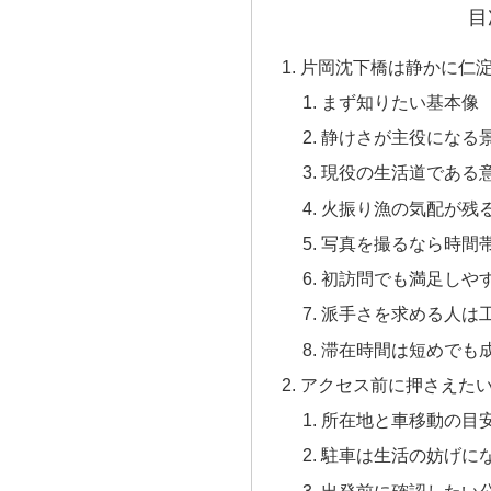
目
片岡沈下橋は静かに仁
まず知りたい基本像
静けさが主役になる
現役の生活道である
火振り漁の気配が残
写真を撮るなら時間
初訪問でも満足しや
派手さを求める人は
滞在時間は短めでも
アクセス前に押さえた
所在地と車移動の目
駐車は生活の妨げに
出発前に確認したい