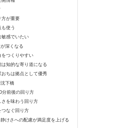
方
り方が重要
点も使う
は敏感でいたい
旅が深くなる
白をつくりやすい
館は知的な寄り道になる
駅おちは拠点として優秀
岡沈下橋
0分前後の回り方
しさを味わう回り方
をつなぐ回り方
ら静けさへの配慮が満足度を上げる