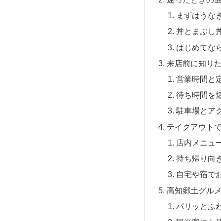
まずはうな
丼とまぶし
はじめてな
来店前に知り
営業時間と
待ち時間を
駐車場とア
テイクアウト
店内メニュ
持ち帰り向
自宅や宿で
高知郷土グル
パリッとふ