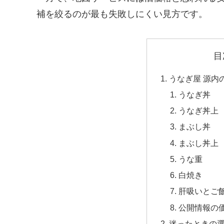
補を絞るのが最も失敗しにくい見方です。
目
うなぎ屋 源内
うなぎ丼
うなぎ丼上
まぶし丼
まぶし丼上
うな重
白焼き
肝吸いとご
公開情報の
迷ったときの