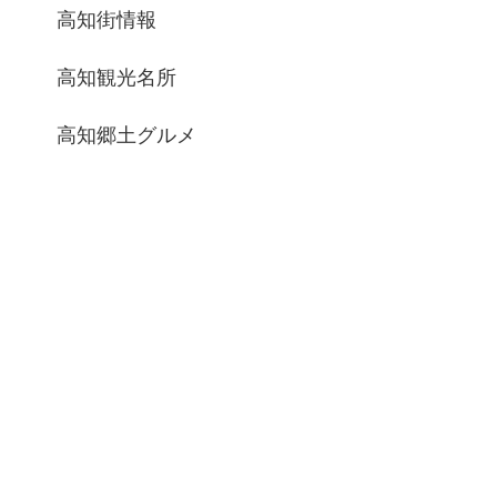
高知街情報
高知観光名所
高知郷土グルメ