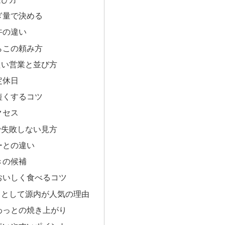
ぎ量で決める
丼の違い
らこの頼み方
たい営業と並び方
定休日
短くするコツ
クセス
で失敗しない見方
ーとの違い
きの候補
おいしく食べるコツ
メとして源内が人気の理由
わっとの焼き上がり