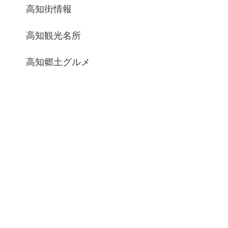
高知街情報
高知観光名所
高知郷土グルメ