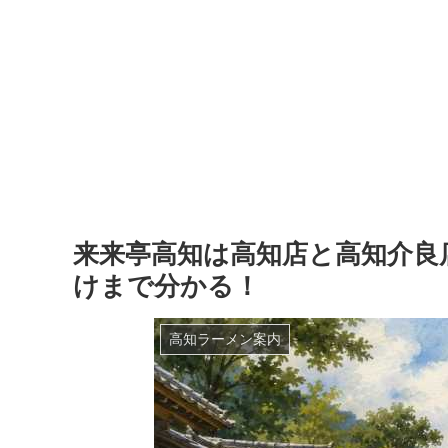
来来亭高知は高知店と高知介良
けまで分かる！
高知ラーメン案内