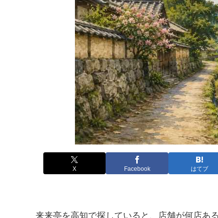
X
Facebook
はてブ
来来亭を高知で探していると、店舗が何店あ