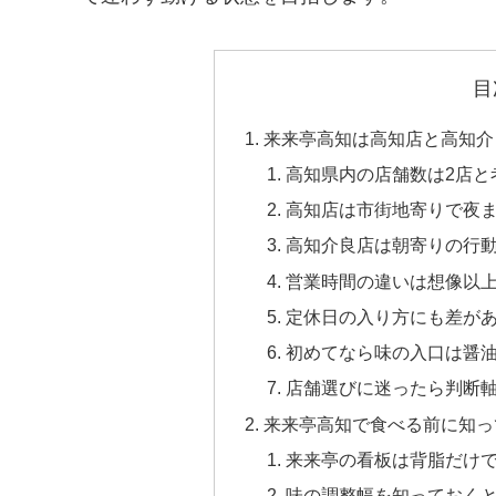
目
来来亭高知は高知店と高知介
高知県内の店舗数は2店と
高知店は市街地寄りで夜
高知介良店は朝寄りの行
営業時間の違いは想像以
定休日の入り方にも差が
初めてなら味の入口は醤
店舗選びに迷ったら判断軸
来来亭高知で食べる前に知っ
来来亭の看板は背脂だけ
味の調整幅を知っておく