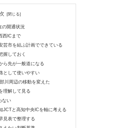
次
在の開通状況
西西ICまで
安芸市を結ぶ計画でできている
に把握しておく
Cから先が一般道になる
路として使いやすい
物部川周辺の移動を変えた
を理解して見る
わない
JCTと高知中央ICを軸に考える
早見表で整理する
さえたい判断基準