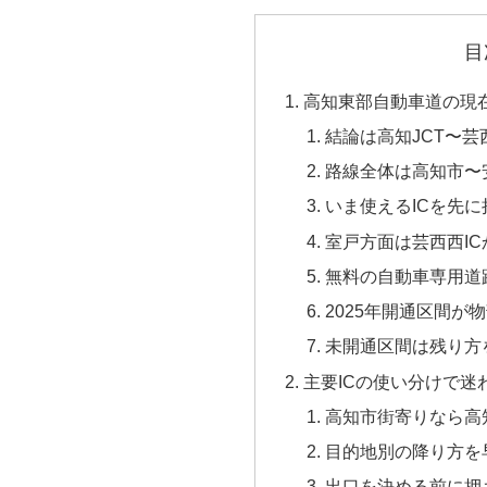
目
高知東部自動車道の現
結論は高知JCT〜芸
路線全体は高知市〜
いま使えるICを先
室戸方面は芸西西I
無料の自動車専用道
2025年開通区間が
未開通区間は残り方
主要ICの使い分けで迷
高知市街寄りなら高知
目的地別の降り方を
出口を決める前に押