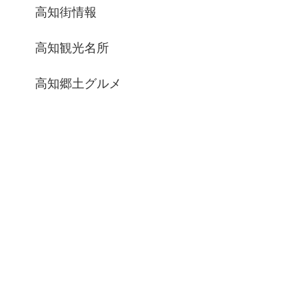
高知街情報
高知観光名所
高知郷土グルメ