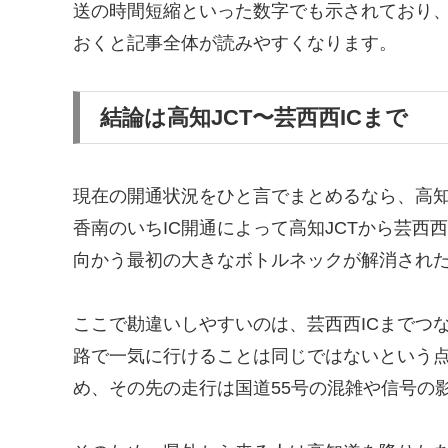
送の時間短縮といった数字でも示されており
おくと記事全体が読みやすくなります。
結論は高知JCT〜芸西西ICまで
現在の開通状況をひと言でまとめるなら、高知東
香南のいちIC開通によって高知JCTから芸西
向かう最初の大きなボトルネックが解消され
ここで勘違いしやすいのは、芸西西ICまでつ
路で一気に行けることは同じではないという点
め、その先の走行は国道55号の混雑や信号の