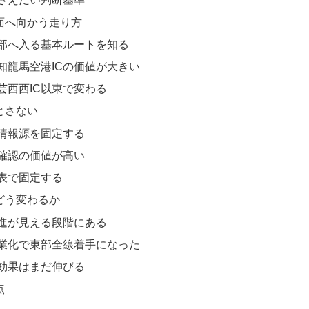
面へ向かう走り方
部へ入る基本ルートを知る
知龍馬空港ICの価値が大きい
芸西西IC以東で変わる
とさない
情報源を固定する
確認の価値が高い
表で固定する
どう変わるか
進が見える段階にある
業化で東部全線着手になった
効果はまだ伸びる
点