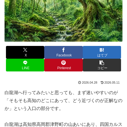
X
Facebook
はてブ
LINE
Pinterest
コピー
2026.04.28
2026.05.11
白龍湖へ行ってみたいと思っても、まず迷いやすいのが
「そもそも高知のどこにあって、どう近づくのが正解なの
か」という入口の部分です。
白龍湖は高知県高岡郡津野町の山あいにあり、四国カルス