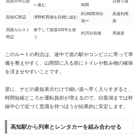
高知市中心部
日帰り派
へ進む
時間
約1時間30分
高速利用
高知IC周辺
津野町西側を目標に組む
強〜
派
四国カルスト
南下して国道439号を使
約25分前後
周遊派
周辺
う
このルートの利点は、途中で道の駅やコンビニに寄って準
備を整えやすく、山間部に入る前にトイレや飲み物の確保
を済ませやすいことです。
逆に、ナビの最短表示だけで細い道へ早く入りすぎると、
時間短縮どころか運転負担が増えるので、白龍湖までは幹
線中心で近づく意識を持つほうが結果的に安定します。
高知駅から列車とレンタカーを組み合わせる