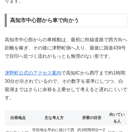
ります。
高知市中心部から車で向かう
高知市中心部からの車移動は、最初に幹線道路で西方向へ
距離を稼ぎ、その後に津野町側へ入り、最後に国道439号
で目印へ近づく流れがもっとも無理のない形です。
津野町公式のアクセス案内
で高知ICから西庁まで約1時間
30分が示されているので、その数字を基準にしつつ、白
龍湖まではさらに余裕を上乗せして考えると遅れにくいで
す。
向いてい
出発地点
主な考え方
所要の目安
る人
市街地を早めに抜けて西
約1時間40分〜2