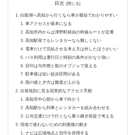
目次
白龍湖へ高知から行くなら車が最短でわかりやすい
車アクセスが基本になる
高知市内からは津野町経由の幹線ルートが定番
高知駅発でもレンタカーなら難しくない
電車だけで完結させる考え方は外したほうがいい
バス利用は運行日と時刻の条件がかなり強い
目印は与作狸と龍のオブジェで覚える
駐車後は短い徒歩区間がある
雨の後と夕方は難度が上がる
出発地別に見る現実的なアクセス手順
高知市中心部から車で向かう
高知駅から列車とレンタカーを組み合わせる
公共交通だけで行くなら乗り継ぎ前提で考える
現地で迷わないための到着後の動き
ナビは広域地点と目印を併用する