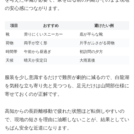
の安心感につながります。
項目
おすすめ
避けたい例
靴
滑りにくいスニーカー
底が平らな靴
荷物
両手が空く形
片手がふさがる荷物
時間帯
午前から昼過ぎ
初訪問の夕方
天候
晴天か安定日
大雨直後
服装を少し意識するだけで難所が劇的に減るので、白龍湖
を気軽な立ち寄り先と見つつも、足元だけは山間部仕様に
寄せておくのが正解です。
高知からの長距離移動で疲れた状態ほど転倒しやすいの
で、現地の短さを理由に油断しないことが、結果としてい
ちばん安全な近道になります。