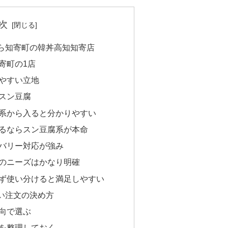
次
ら知寄町の韓丼高知知寄店
寄町の1店
やすい立地
スン豆腐
系から入ると分かりやすい
るならスン豆腐系が本命
バリー対応が強み
のニーズはかなり明確
ず使い分けると満足しやすい
い注文の決め方
向で選ぶ
を整理しておく