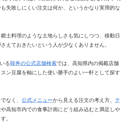
でも失敗しにくい注文は何か、というかなり実用的な
、郷土料理のような土地らしさも気にしつつ、移動日
押さえておきたいという人が少なくありません。
ている
韓丼の公式店舗検索
では、高知県内の掲載店舗
とスン豆腐を軸にした使い勝手のよい一軒として探す
けでなく、
公式メニュー
から見える注文の考え方、
テ
旅や高知市内での食事計画にどう組み込むと満足しや
ます。