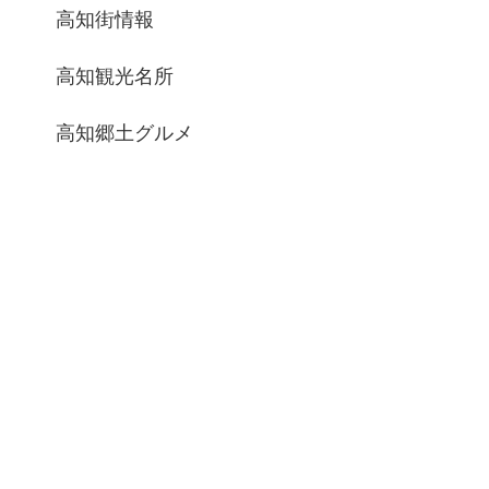
高知街情報
高知観光名所
高知郷土グルメ