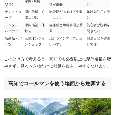
県内2候補
ワゴン
覚が重要
い
テント・タ
県内候補＋近
比較幅があるほど失敗
体験先利用も有
ープ
隣大型店
しにくい
効
ランタン・
県内候補＋体
操作感と燃料管理が重
初心者は説明を
バーナー
験先
要
聞きたい
新商品・パ
公式オンライ
現行ラインアップが追
発送目安を確認
ーツ
ンショップ
いやすい
して使う
この分け方で考えると、高知でも必要以上に県外遠征を増
やさず、見るべき物だけに移動を集中しやすくなります。
高知でコールマンを使う場面から逆算する