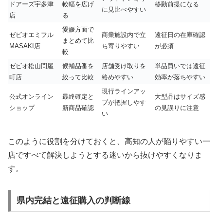
ドアーズ宇多津
較幅を広げ
移動前提になる
に見比べやすい
店
る
愛媛方面で
ゼビオエミフル
商業施設内で立
遠征日の在庫確認
まとめて比
MASAKI店
ち寄りやすい
が必須
較
ゼビオ松山問屋
候補品番を
店舗受け取りを
単品買いでは遠征
町店
絞って比較
絡めやすい
効率が落ちやすい
現行ラインアッ
公式オンライン
最終確定と
大型品はサイズ感
プが把握しやす
ショップ
新商品確認
の見誤りに注意
い
このように役割を分けておくと、高知の人が陥りやすい一
店ですべて解決しようとする迷いから抜けやすくなりま
す。
県内完結と遠征購入の判断線