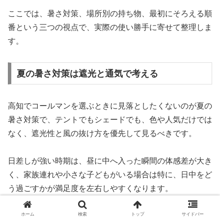
ここでは、暑さ対策、場所別の持ち物、最初にそろえる順
番という三つの視点で、実際の使い勝手に寄せて整理しま
す。
夏の暑さ対策は遮光と通気で考える
高知でコールマンを選ぶときに見落としたくないのが夏の
暑さ対策で、テントでもシェードでも、色や人気だけでは
なく、遮光性と風の抜け方を優先して見るべきです。
日差しが強い時期は、昼に中へ入った瞬間の体感差が大き
く、家族連れや小さな子どもがいる場合は特に、日中をど
う過ごすかが満足度を左右しやすくなります。
ホーム
検索
トップ
サイドバー
そのため、県内店舗でシェード系やテント系を見る際は、