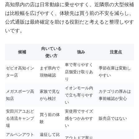
高知県内の店は日常動線に乗せやすく、近隣県の大型候補
は比較幅を広げやすく、体験先は買う前の不安を減らし、
公式通販は最終確定を助ける役割だと考えると整理しやす
いです。
向いている
候補
強み
注意点
使い方
車で寄りやすく
ゼビオ高知イン
まず県内で
季節在庫は変動し
店舗受け取りあ
ター店
現物確認
やすい
り
イオンモール内
メガスポーツ高
家族で見な
カテゴリの厚みは
で立ち寄りやす
知店
がら検討
事前確認が安心
い
安田川アユおど
実使用でサイズ
買う前の体
る清流キャンプ
感をつかみやす
販売店ではない
験
場
い
アルペンアウト
遠征して比
アウトドア寄り