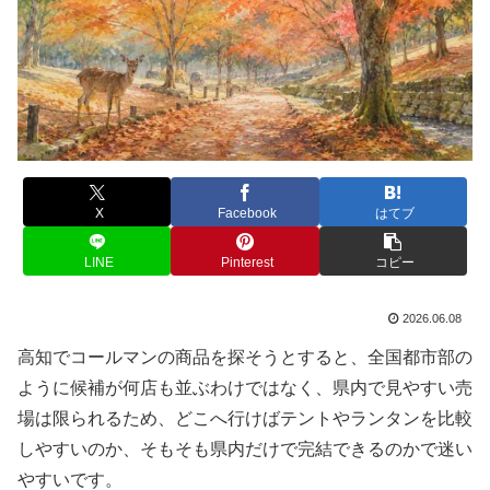
X
Facebook
はてブ
LINE
Pinterest
コピー
2026.06.08
高知でコールマンの商品を探そうとすると、全国都市部の
ように候補が何店も並ぶわけではなく、県内で見やすい売
場は限られるため、どこへ行けばテントやランタンを比較
しやすいのか、そもそも県内だけで完結できるのかで迷い
やすいです。