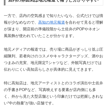
店内の雰囲気は地元報道で補うと分かりやすい
一方で、店内の空気感まで知りたいなら、公式だけでは情
報が少なめなので、
高知の地元報道
を合わせて見ると理解
が深まり、開店前の準備段階から土佐弁のPOPやネオン
風装飾が使われていたことが分かります。
地元メディアの報道では、売り場に商品がぎっしり並ぶ圧
縮陳列、若者向けのコスメやキャラクターグッズ、酒やお
つまみの充実、地元限定Tシャツなど、外観写真だけでは
伝わりにくい高知店らしさが具体的に見えてきます。
特に高知店は、地元アーティストとのコラボ演出や土佐弁
の手書きPOPなど、写真映えする要素が店内側にも多
く、外から見た大型店舗という印象だけでは把握しきれな
い“中の熱量”が強い店舗です。