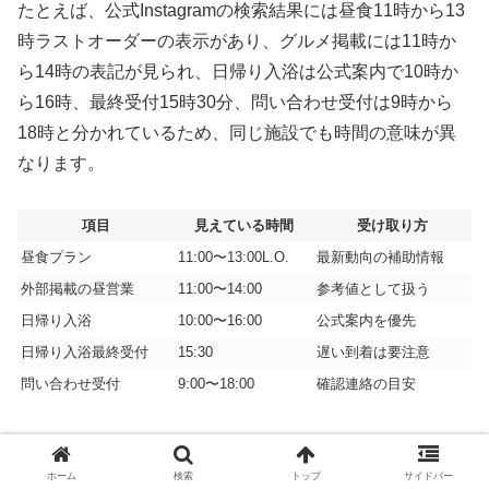
たとえば、公式Instagramの検索結果には昼食11時から13
時ラストオーダーの表示があり、グルメ掲載には11時か
ら14時の表記が見られ、日帰り入浴は公式案内で10時か
ら16時、最終受付15時30分、問い合わせ受付は9時から
18時と分かれているため、同じ施設でも時間の意味が異
なります。
項目
見えている時間
受け取り方
昼食プラン
11:00〜13:00L.O.
最新動向の補助情報
外部掲載の昼営業
11:00〜14:00
参考値として扱う
日帰り入浴
10:00〜16:00
公式案内を優先
日帰り入浴最終受付
15:30
遅い到着は要注意
問い合わせ受付
9:00〜18:00
確認連絡の目安
昼食の利用方法が自分の想定と合っているかを確かめたい
なら、いつ食べたいかだけでなく、予約の要不要、一般利
ホーム
検索
トップ
サイドバー