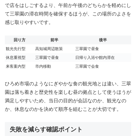
で店をはしごするより、午前か午後のどちらかを軽めにし
て三翠園の滞在時間を確保するほうが、この場所のよさを
感じ取りやすいです。
回り方
前半
後半
観光先行型
高知城周辺散策
三翠園で昼食
休息重視型
三翠園で昼食
日帰り入浴や館内滞在
来客案内型
市内移動
三翠園で会食
ひろめ市場のようなにぎやかな食の観光地とは違い、三翠
園は落ち着きと歴史性を楽しむ昼の拠点として使うほうが
満足しやすいため、当日の目的が会話なのか、観光なの
か、休息なのかを決めて順序を組むことが大切です。
失敗を減らす確認ポイント