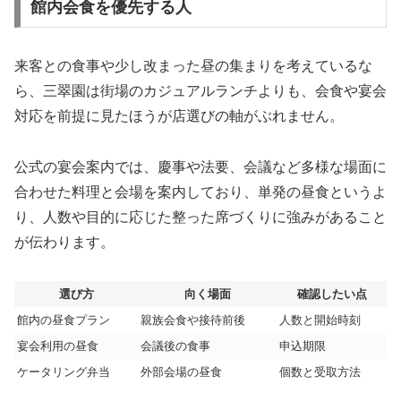
館内会食を優先する人
来客との食事や少し改まった昼の集まりを考えているな
ら、三翠園は街場のカジュアルランチよりも、会食や宴会
対応を前提に見たほうが店選びの軸がぶれません。
公式の宴会案内では、慶事や法要、会議など多様な場面に
合わせた料理と会場を案内しており、単発の昼食というよ
り、人数や目的に応じた整った席づくりに強みがあること
が伝わります。
選び方
向く場面
確認したい点
館内の昼食プラン
親族会食や接待前後
人数と開始時刻
宴会利用の昼食
会議後の食事
申込期限
ケータリング弁当
外部会場の昼食
個数と受取方法