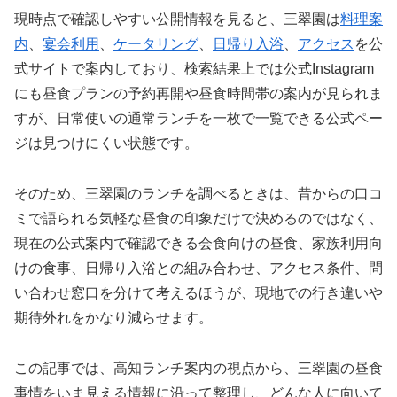
現時点で確認しやすい公開情報を見ると、三翠園は
料理案
内
、
宴会利用
、
ケータリング
、
日帰り入浴
、
アクセス
を公
式サイトで案内しており、検索結果上では公式Instagram
にも昼食プランの予約再開や昼食時間帯の案内が見られま
すが、日常使いの通常ランチを一枚で一覧できる公式ペー
ジは見つけにくい状態です。
そのため、三翠園のランチを調べるときは、昔からの口コ
ミで語られる気軽な昼食の印象だけで決めるのではなく、
現在の公式案内で確認できる会食向けの昼食、家族利用向
けの食事、日帰り入浴との組み合わせ、アクセス条件、問
い合わせ窓口を分けて考えるほうが、現地での行き違いや
期待外れをかなり減らせます。
この記事では、高知ランチ案内の視点から、三翠園の昼食
事情をいま見える情報に沿って整理し、どんな人に向いて