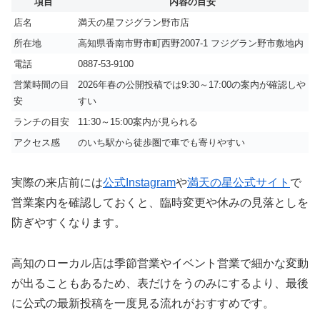
項目
内容の目安
店名
満天の星フジグラン野市店
所在地
高知県香南市野市町西野2007-1 フジグラン野市敷地内
電話
0887-53-9100
営業時間の目
2026年春の公開投稿では9:30～17:00の案内が確認しや
安
すい
ランチの目安
11:30～15:00案内が見られる
アクセス感
のいち駅から徒歩圏で車でも寄りやすい
実際の来店前には
公式Instagram
や
満天の星公式サイト
で
営業案内を確認しておくと、臨時変更や休みの見落としを
防ぎやすくなります。
高知のローカル店は季節営業やイベント営業で細かな変動
が出ることもあるため、表だけをうのみにするより、最後
に公式の最新投稿を一度見る流れがおすすめです。