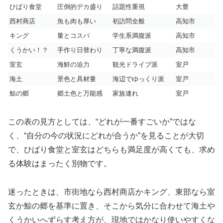
ひばり食堂
圧倒的デカ盛り
話題性重視
大豊
西村商店
魚も肉も厚い
初訪問全般
高知市
キング
量とコスパ
学生系満腹派
高知市
くうかい！？
手作り日替わり
丁寧な満腹派
高知市
室玄
海鮮の迫力
観光ドライブ派
室戸
海土
景色と具材量
海辺でゆっくり派
室戸
鯨の郷
郷土色と万能感
家族連れ
室戸
この表の見方としては、“どれが一番すごいか”ではな
く、“自分の今の状況にどれが合うか”を見ることが大切
で、ひばり食堂と室玄はどちらも満足度が高くても、求め
る体験はまったく別物です。
迷ったときは、市街地なら西村商店かキング、東部なら室
玄か鯨の郷を基準に置き、そこから気分に合わせて海土や
くうかいへずらす考え方が、現地ではかなり使いやすくな