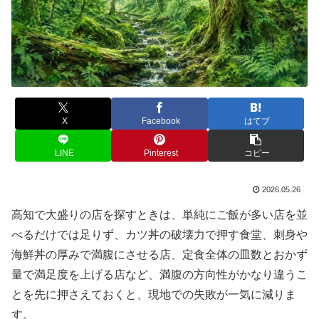
X
Facebook
はてブ
LINE
Pinterest
コピー
2026.05.26
高知で大盛りの店を探すときは、単純にご飯が多い店を並
べるだけでは足りず、カツ丼の破壊力で押す食堂、刺身や
海鮮丼の厚みで満腹にさせる店、定食全体の皿数とおかず
量で満足度を上げる店など、満腹の方向性がかなり違うこ
とを先に押さえておくと、現地での失敗が一気に減りま
す。