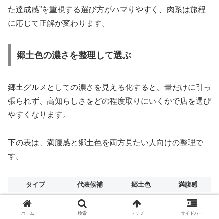
た達成感”を重視する選び方がハマりやすく、肉系は旅程
に応じて正解が変わります。
郷土色の濃さを整理して選ぶ
郷土グルメとしての濃さを見える化すると、量だけに引っ
張られず、高知らしさをどの程度取りにいくかで店を選び
やすくなります。
下の表は、満腹感と郷土色を両方見たい人向けの整理で
す。
タイプ
代表候補
郷土色
満腹感
山の豪快系
ひばり食堂
中
非常に強い
港の海鮮系
室玄
非常に高い
強い
ホーム
検索
トップ
サイドバー