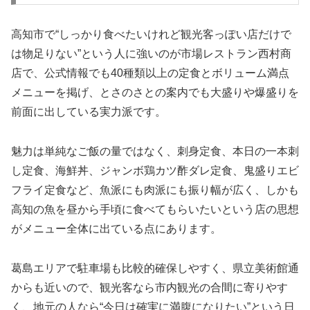
高知市で“しっかり食べたいけれど観光客っぽい店だけで
は物足りない”という人に強いのが市場レストラン西村商
店で、公式情報でも40種類以上の定食とボリューム満点
メニューを掲げ、とさのさとの案内でも大盛りや爆盛りを
前面に出している実力派です。
魅力は単純なご飯の量ではなく、刺身定食、本日の一本刺
し定食、海鮮丼、ジャンボ鶏カツ酢ダレ定食、鬼盛りエビ
フライ定食など、魚派にも肉派にも振り幅が広く、しかも
高知の魚を昼から手頃に食べてもらいたいという店の思想
がメニュー全体に出ている点にあります。
葛島エリアで駐車場も比較的確保しやすく、県立美術館通
からも近いので、観光客なら市内観光の合間に寄りやす
く、地元の人なら“今日は確実に満腹になりたい”という日