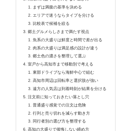
まずは満腹の基準を決める
エリアで迷うならタイプを分ける
比較表で候補を絞る
郷土グルメらしさまで満たす視点
魚系の大盛りは鮮度と時間で差が出る
肉系の大盛りは満足感の設計が違う
郷土色の濃さを整理して選ぶ
室戸から高知市まで移動別で考える
東部ドライブなら海鮮中心で組む
高知市周辺は回転率と選択肢が強い
遠方の人気店は到着時刻が結果を分ける
注文前に知っておきたい落とし穴
普通盛り感覚での注文は危険
行列と売り切れを減らす動き方
同行者別の選び方を整理する
高知の大盛りで後悔しない締め方