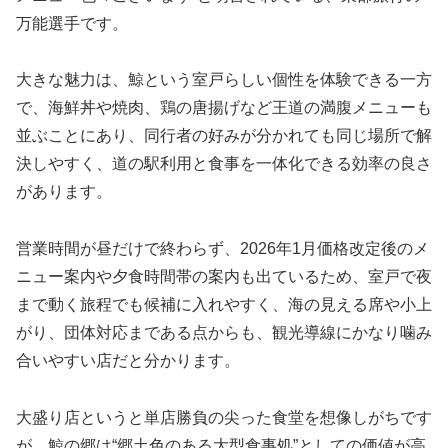
万能選手です。
大きな魅力は、鯨という室戸らしい個性を体験できる一方
で、海鮮丼や焼肉、鶏の唐揚げなど王道の満腹メニューも
並ぶことにあり、同行者の好みが分かれても同じ場所で解
決しやすく、道の駅利用と食事を一体化できる効率の良さ
があります。
営業時間が昼だけで終わらず、2026年1月価格改定後のメ
ニュー案内や夕食時間帯の案内も出ているため、室戸で夜
まで動く旅程でも候補に入れやすく、海の見える席や小上
がり、団体対応まである点からも、観光導線にかなり噛み
合いやすい店だと分かります。
大盛り店というと単店勝負の尖った食堂を想像しがちです
が、鯨の郷は“郷土色のある大型食事処”としての価値が高