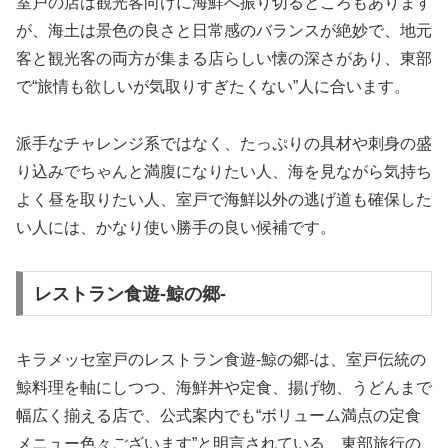
室戸の店は観光客向けに海鮮へ振り切るところもあります
が、海土は景色の良さと日常感のバランスが絶妙で、地元
客と観光客の両方が集まる店らしい懐の深さがあり、東部
で“旅情も欲しいが気取りすぎたくない”人に合います。
派手なチャレンジ系ではなく、たっぷりの具材や刺身の盛
り込みでちゃんと満腹になりたい人、海を見ながら気持ち
よく昼を取りたい人、室戸で海鮮以外の逃げ道も確保した
い人には、かなり使い勝手の良い候補です。
レストラン食遊-鯨の郷-
キラメッセ室戸のレストラン食遊-鯨の郷-は、室戸伝統の
鯨料理を軸にしつつ、海鮮丼や定食、揚げ物、うどんまで
幅広く揃える店で、公式案内でも“ボリューム満点の定食
メニュー色々ございます”と明言されている、東部旅行の