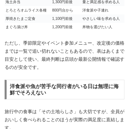
海土弁当
1,300円前後
量と満足感を求める人
とろとろオムライス各種
800円台から
洋食派や子連れ
厚焼きたまご定食
1,100円前後
やさしい味を求める人
まぐろ漬け丼
1,200円前後
丼物を選びたい人
ただし、季節限定やイベント参加メニュー、改定後の価格
までは一覧で追い切れないこともあるので、表はあくまで
目安として使い、最終判断は店頭か最新公開情報で確認す
るのが安全です。
洋食派や魚が苦手な同行者がいる日は無理に海
鮮でそろえない
旅行中の食事は「その土地らしさ」も大切ですが、全員が
おいしく食べられることのほうが実際の満足度に直結しま
す。