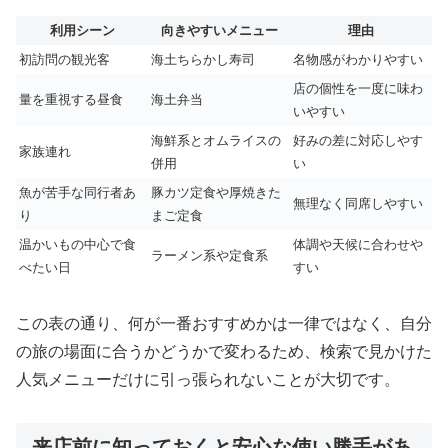
利用シーン
向きやすいメニュー
理由
初訪問の観光客
海土ちらかし寿司
名物感がわかりやすい
店の個性を一度に味わ
量を重視する昼食
海土弁当
いやすい
海鮮系とオムライスの
好みの差に対応しやす
家族連れ
併用
い
魚が苦手な同行者あ
豚カツ定食や厚焼きた
無理なく同席しやすい
り
まご定食
温かいもの中心で食
体調や天候に合わせや
ラーメン系や定食系
べたい日
すい
この表の通り、何が一番おすすめかは一律ではなく、自分
の旅の場面に合うかどうかで変わるため、検索で見かけた
人気メニューだけに引っ張られないことが大切です。
来店前に知っておくと安心な使い勝手があ