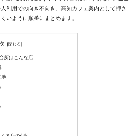
一人利用での向き不向き、高知カフェ案内として押さ
にくいように順番にまとめます。
次
プの台所はこんな店
観
立地
る
み
てくる店の個性