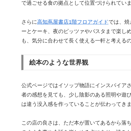
で過ごせる食の拠点として位置づけられてい
さらに
高知蔦屋書店1階フロアガイド
では、焼
ーとケーキ、夜のピッツァやパスタまで楽し
も、気分に合わせて長く使える一軒と考える
絵本のような世界観
公式ページではイソップ物語にインスパイア
者の感想を見ても、少し陰影のある照明や遊
は違う没入感を作っていることが伝わってき
この店の良さは、ただ本が置いてあるから落