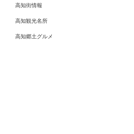
高知街情報
高知観光名所
高知郷土グルメ