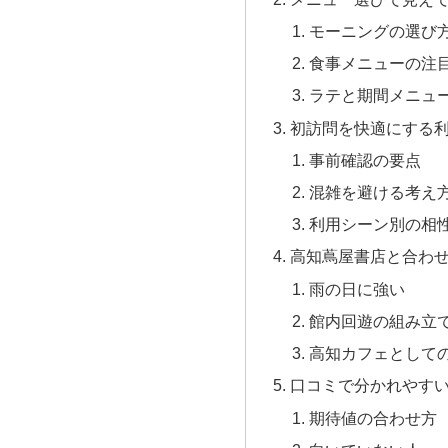
モーニングの選び
食事メニューの注
ラテと期間メニュ
初訪問を快適にする
事前確認の要点
混雑を避ける考え
利用シーン別の相
高知蔦屋書店と合わ
雨の日に強い
館内回遊の組み立
高知カフェとして
口コミで分かれやす
期待値の合わせ方