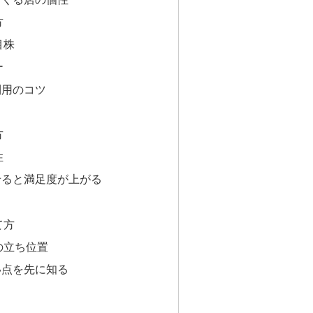
方
目株
ー
利用のコツ
方
性
せると満足度が上がる
て方
の立ち位置
い点を先に知る