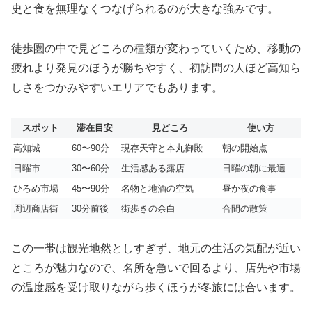
史と食を無理なくつなげられるのが大きな強みです。
徒歩圏の中で見どころの種類が変わっていくため、移動の
疲れより発見のほうが勝ちやすく、初訪問の人ほど高知ら
しさをつかみやすいエリアでもあります。
スポット
滞在目安
見どころ
使い方
高知城
60〜90分
現存天守と本丸御殿
朝の開始点
日曜市
30〜60分
生活感ある露店
日曜の朝に最適
ひろめ市場
45〜90分
名物と地酒の空気
昼か夜の食事
周辺商店街
30分前後
街歩きの余白
合間の散策
この一帯は観光地然としすぎず、地元の生活の気配が近い
ところが魅力なので、名所を急いで回るより、店先や市場
の温度感を受け取りながら歩くほうが冬旅には合います。