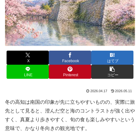
X
Facebook
はてブ
LINE
Pinterest
コピー
2026.04.17
2026.05.11
冬の高知は南国の印象が先に立ちやすいものの、実際に旅
先として見ると、澄んだ空と海のコントラストが強く出や
すく、真夏より歩きやすく、旬の食も楽しみやすいという
意味で、かなり冬向きの観光地です。