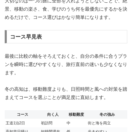
大切なのは一つの旅に全部を入れようとしないことで、絶
景、移動の楽さ、食、学びのうち何を最優先にするかを決
めるだけで、コース選びはかなり簡単になります。
コース早見表
最後に比較の軸をそろえておくと、自分の条件に合うプラ
ンを瞬時に選びやすくなり、旅行直前の迷いも少なくなり
ます。
冬の高知は、移動難度よりも、日照時間と風への対策を踏
まえてコースを選ぶことが満足度に直結します。
コース
向く人
移動難度
冬の強み
王道1泊2日
初訪問
中
街と海を両立
高知市日帰り
短時間滞在
低
歩きやすい