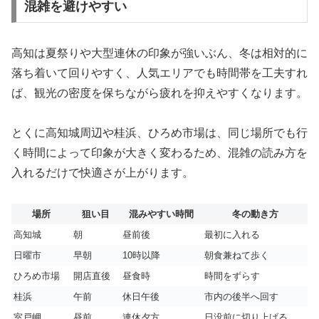
混雑を避けやすい
高知は夏祭りや大型連休の印象が強いぶん、冬は相対的に
落ち着いて回りやすく、人気エリアでも時間帯を工夫すれ
ば、観光の密度を保ちながら疲れを抑えやすくなります。
とくに高知城周辺や桂浜、ひろめ市場は、同じ場所でも行
く時間によって印象が大きく変わるため、混雑の読み方を
入れるだけで快適さが上がります。
場所
狙い目
混みやすい時間
冬の動き方
高知城
朝
昼前後
最初に入れる
日曜市
早朝
10時以降
朝食兼ねて歩く
ひろめ市場
開店直後
昼食時
時間をずらす
桂浜
午前
休日午後
市内の後半へ回す
室戸岬
昼前
連休夕方
日没前に切り上げる