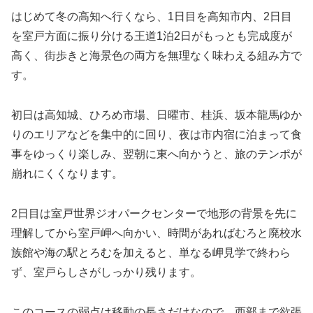
はじめて冬の高知へ行くなら、1日目を高知市内、2日目
を室戸方面に振り分ける王道1泊2日がもっとも完成度が
高く、街歩きと海景色の両方を無理なく味わえる組み方で
す。
初日は高知城、ひろめ市場、日曜市、桂浜、坂本龍馬ゆか
りのエリアなどを集中的に回り、夜は市内宿に泊まって食
事をゆっくり楽しみ、翌朝に東へ向かうと、旅のテンポが
崩れにくくなります。
2日目は室戸世界ジオパークセンターで地形の背景を先に
理解してから室戸岬へ向かい、時間があればむろと廃校水
族館や海の駅とろむを加えると、単なる岬見学で終わら
ず、室戸らしさがしっかり残ります。
このコースの弱点は移動の長さだけなので、西部まで欲張