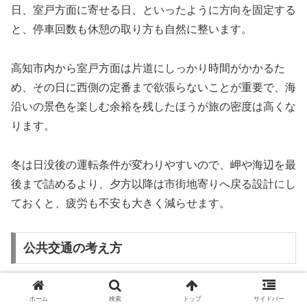
日、室戸方面に寄せる日、といったように方向を固定する
と、停車回数も休憩の取り方も自然に整います。
高知市内から室戸方面は片道にしっかり時間がかかるた
め、その日に西側の定番まで欲張らないことが重要で、海
沿いの景色を楽しむ余裕を残したほうが旅の密度は高くな
ります。
冬は日没後の運転条件が変わりやすいので、岬や海辺を最
後まで詰めるより、夕方以降は市街地寄りへ戻る設計にし
ておくと、疲労も不安も大きく減らせます。
公共交通の考え方
公共交通で回る場合は、高知市内は面で考え、室戸は線で
ホーム
検索
トップ
サイドバー