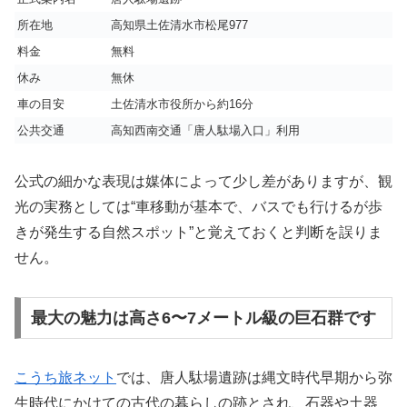
所在地
高知県土佐清水市松尾977
料金
無料
休み
無休
車の目安
土佐清水市役所から約16分
公共交通
高知西南交通「唐人駄場入口」利用
公式の細かな表現は媒体によって少し差がありますが、観
光の実務としては“車移動が基本で、バスでも行けるが歩
きが発生する自然スポット”と覚えておくと判断を誤りま
せん。
最大の魅力は高さ6〜7メートル級の巨石群です
こうち旅ネット
では、唐人駄場遺跡は縄文時代早期から弥
生時代にかけての古代の暮らしの跡とされ、石器や土器