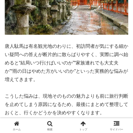
唐人駄馬は有名観光地のわりに、初訪問者が気にする細か
い疑問への答えが断片的に散らばりやすく、実際に調べ始
めると“結局いつ行けばいいのか”“家族連れでも大丈夫
か”“雨の日はやめた方がいいのか”といった実務的な悩みが
増えてきます。
こうした悩みは、現地そのものの魅力よりも前に旅行判断
を止めてしまう原因になるため、最後にまとめて整理して
おくと、行くかどうかを決めやすくなります。
ここでは、季節と時間帯、よくある迷い、タイプ別の向き
ホーム
検索
トップ
サイドバー