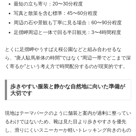
最短の立ち寄り：20〜30分程度
写真と散策を含む標準：45〜60分程度
周辺の石や景観も丁寧に見る場合：60〜90分程度
足摺岬周辺と一体で回る半日観光：3〜4時間程度
とくに足摺岬やうすばえ桜公園などと組み合わせるな
ら、“唐人駄馬単体の時間”ではなく“周辺一帯でどこまで深
く寄るか”という考え方で時間配分するのが現実的です。
歩きやすい服装と静かな自然地に向いた準備が
大切です
現地はテーマパークのように舗装と案内が過剰に整ってい
るわけではないため、靴は見た目より歩きやすさを優先
し、滑りにくいスニーカーか軽いトレッキング向きのもの