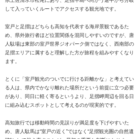
県土佐清水市松尾にあり、足摺半島へ向かう途中から分岐
して入っていくルートでアクセスする観光地です。
室戸と足摺はどちらも高知を代表する海岸景観であるた
め、県外旅行者ほど位置関係を混同しやすいのですが、唐
人駄場は東部の室戸世界ジオパーク側ではなく、西南部の
足摺エリアに属すると理解した方が旅程を組みやすくなり
ます。
とくに「室戸観光のついでに行ける距離かな」と考えてい
る人は、県内でかなり離れた場所だという前提に立つ必要
があり、同日に軽く寄るというより、足摺岬周辺を回る日
に組み込むスポットとして考えるのが現実的です。
高知旅行では移動時間の見誤りが満足度を下げやすいた
め、唐人駄馬は“室戸の近く”ではなく“足摺観光圏の自然遺