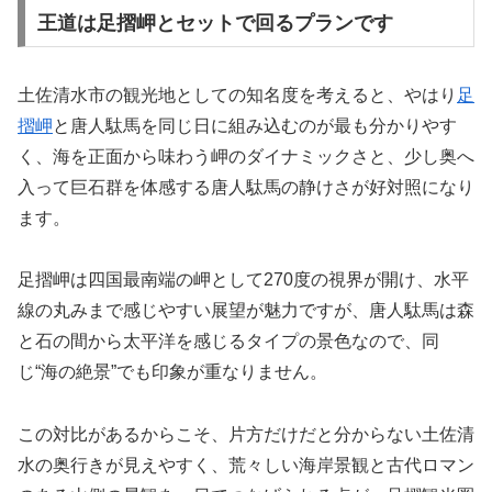
王道は足摺岬とセットで回るプランです
土佐清水市の観光地としての知名度を考えると、やはり
足
摺岬
と唐人駄馬を同じ日に組み込むのが最も分かりやす
く、海を正面から味わう岬のダイナミックさと、少し奥へ
入って巨石群を体感する唐人駄馬の静けさが好対照になり
ます。
足摺岬は四国最南端の岬として270度の視界が開け、水平
線の丸みまで感じやすい展望が魅力ですが、唐人駄馬は森
と石の間から太平洋を感じるタイプの景色なので、同
じ“海の絶景”でも印象が重なりません。
この対比があるからこそ、片方だけだと分からない土佐清
水の奥行きが見えやすく、荒々しい海岸景観と古代ロマン