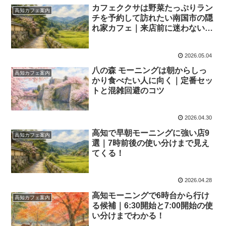
カフェククサは野菜たっぷりラン
高知カフェ案内
チを予約して訪れたい南国市の隠
れ家カフェ｜来店前に迷わない最
新確認ポイント！
2026.05.04
八の森 モーニングは朝からしっ
高知カフェ案内
かり食べたい人に向く｜定番セッ
トと混雑回避のコツ
2026.04.30
高知で早朝モーニングに強い店9
高知カフェ案内
選｜7時前後の使い分けまで見え
てくる！
2026.04.28
高知モーニングで6時台から行け
高知カフェ案内
る候補｜6:30開始と7:00開始の使
い分けまでわかる！