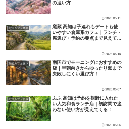
の追い方
2026.05.11
窯蔵 高知は子連れもデートも使
高知カフェ案内
いやすい倉庫系カフェ｜ランチ・
席選び・予約の要点まで見えてく
る！
2026.05.10
南国市でモーニングにおすすめの
高知カフェ案内
店｜早朝向きからゆったり派まで
失敗しにくい選び方！
2026.05.07
ふふ 高知は予約を視野に入れた
高知カフェ案内
い人気和食ランチ店｜初訪問で迷
わない使い方が見えてくる！
2026.05.06