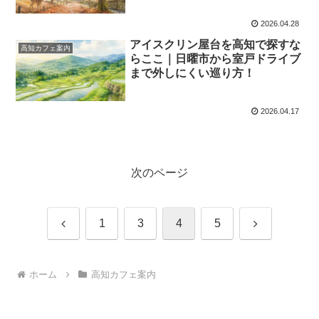
2026.04.28
アイスクリン屋台を高知で探すな
高知カフェ案内
らここ｜日曜市から室戸ドライブ
まで外しにくい巡り方！
2026.04.17
次のページ
前
次
1
3
4
5
へ
へ
ホーム
高知カフェ案内