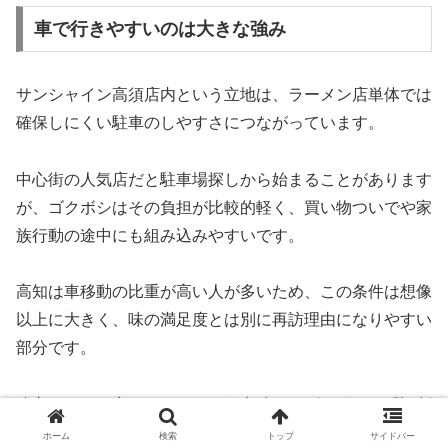
車で行きやすいのは大きな強み
サンシャイン高須店内という立地は、ラーメン店単体では
確保しにくい駐車のしやすさにつながっています。
中心街の人気店だと駐車場探しから始まることがあります
が、ゴクボシはその負担が比較的軽く、買い物ついでや家
族行動の途中にも組み込みやすいです。
高知は車移動の比重が高い人が多いため、この条件は想像
以上に大きく、味の満足度とは別に再訪理由になりやすい
部分です。
遠方からでも寄りやすいという意味で、ゴクボシは「評判
が良いのに行くハードルが高すぎない」店だと言えます。
ホーム
検索
トップ
サイドバー