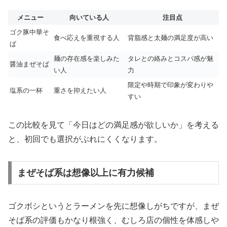
メニュー
向いている人
注目点
ゴク豚中華そ
食べ応えを重視する人
背脂感と太麺の満足度が高い
ば
麺の存在感を楽しみた
タレとの絡みとコスパ感が魅
醤油まぜそば
い人
力
限定や時期で印象が変わりや
塩系の一杯
重さを抑えたい人
すい
この比較を見て「今日はどの満足感が欲しいか」を考える
と、初回でも選択がぶれにくくなります。
まぜそば系は想像以上に有力候補
ゴクボシというとラーメンを先に想像しがちですが、まぜ
そば系の評価もかなり根強く、むしろ店の個性を体感しや